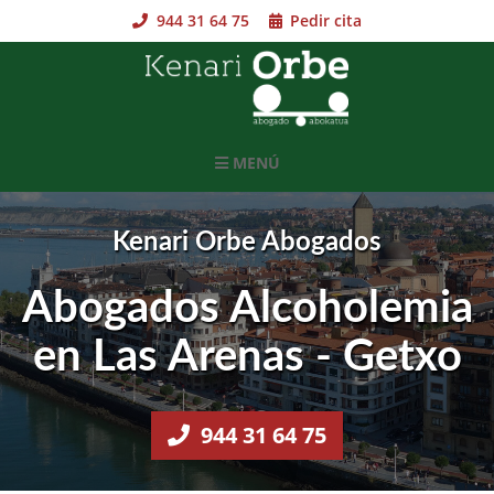
Skip
944 31 64 75
Pedir cita
to
content
MENÚ
Kenari Orbe Abogados
Abogados Alcoholemia
en Las Arenas - Getxo
944 31 64 75