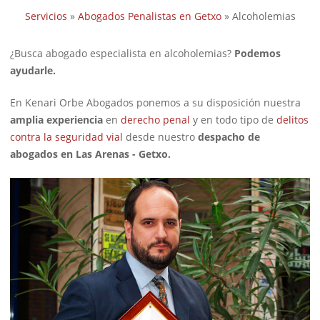
Servicios
»
Abogados Penalistas en Getxo
»
Alcoholemias
¿Busca abogado especialista en alcoholemias?
Podemos
ayudarle.
En Kenari Orbe Abogados ponemos a su disposición nuestra
amplia experiencia
en
derecho penal
y en todo tipo de
delitos
contra la seguridad vial
desde nuestro
despacho de
abogados en Las Arenas - Getxo.