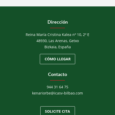
Dirección
Reina María Cristina Kalea nº 10, 2º E
48930, Las Arenas, Getxo
Bizkaia, España
CÓMO LLEGAR
Contacto
944 31 64 75
kenariorbe@icasv-bilbao.com
SOLICITE CITA