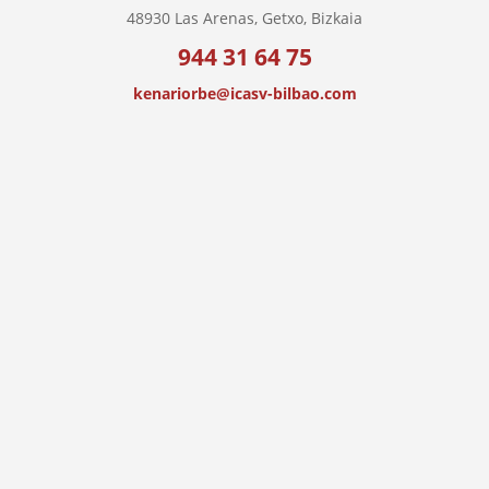
48930 Las Arenas, Getxo, Bizkaia
944 31 64 75
kenariorbe@icasv-bilbao.com