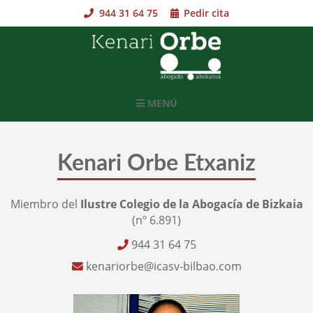
Skip
944 31 64 75
Pedir cita
to
content
MENÚ
Kenari Orbe Etxaniz
Miembro del
Ilustre Colegio de la Abogacía de Bizkaia
(nº 6.891)
944 31 64 75
kenariorbe@icasv-bilbao.com